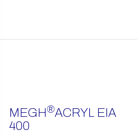
itens
encontrados
®
MEGH
ACRYL EIA
400