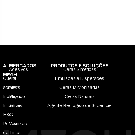
A
MERCADOS
PRODUTOS E SOLUÇÕES
Adesivos
Ceras Sintéticas
MEGH
Quem
Hot
Emulsões e Dispersões
somos
Melts
Ceras Micronizadas
Inovação
Plástico
Ceras Naturais
Iniciativas
Tintas
Agente Reológico de Superfície
ESG
e
Política
Vernizes
de
Tintas