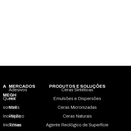
A
MERCADOS
PRODUTOS E SOLUÇÕES
Adesivos
Ceras Sintéticas
MEGH
Quem
Hot
Emulsões e Dispersões
somos
Melts
Ceras Micronizadas
Inovação
Plástico
Ceras Naturais
Iniciativas
Tintas
Agente Reológico de Superfície