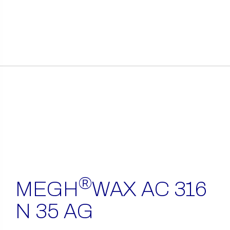
itens
encontrados
®
MEGH
WAX AC 316
N 35 AG