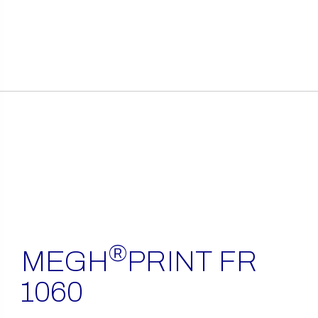
itens
encontrados
®
MEGH
PRINT FR
1060