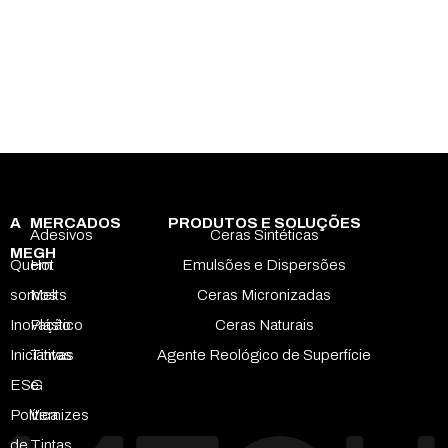
A
MERCADOS
PRODUTOS E SOLUÇÕES
Adesivos
Ceras Sintéticas
MEGH
Quem
Hot
Emulsões e Dispersões
somos
Melts
Ceras Micronizadas
Inovação
Plástico
Ceras Naturais
Iniciativas
Tintas
Agente Reológico de Superfície
ESG
e
Política
Vernizes
de
Tintas