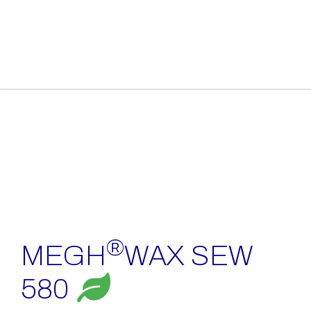
itens
encontrados
®
MEGH
WAX SEW
580