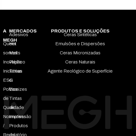
A
MERCADOS
PRODUTOS E SOLUÇÕES
Adesivos
Ceras Sintéticas
MEGH
Quem
Hot
Emulsões e Dispersões
somos
Melts
Ceras Micronizadas
Inovação
Plástico
Ceras Naturais
Iniciativas
Tintas
Agente Reológico de Superfície
ESG
e
Política
Vernizes
de
Tintas
Qualidade
de
Normativas
Impressão
/
Produtos
Regulatório
de