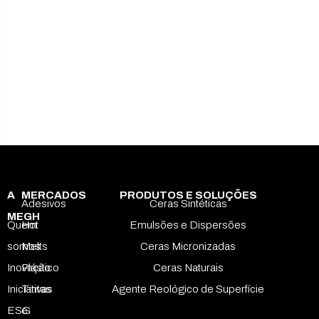
A
MERCADOS
PRODUTOS E SOLUÇÕES
Adesivos
Ceras Sintéticas
MEGH
Quem
Hot
Emulsões e Dispersões
somos
Melts
Ceras Micronizadas
Inovação
Plástico
Ceras Naturais
Iniciativas
Tintas
Agente Reológico de Superfície
ESG
e