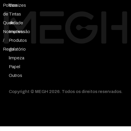
Política
Vernizes
de
Tintas
Qualidade
de
Normativas
Impressão
/
Produtos
Regulatório
de
limpeza
Papel
Outros
Copyright © MEGH 2026. Todos os direitos reservados.