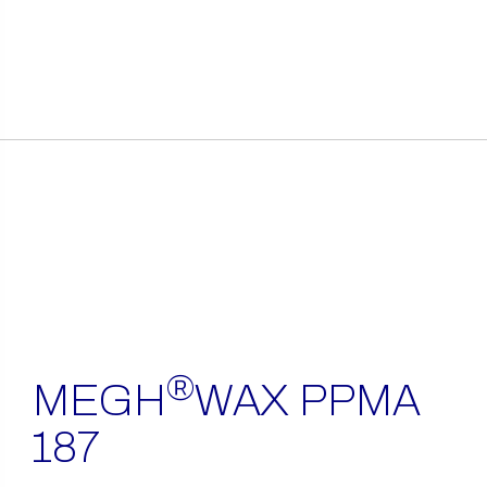
itens
encontrados
®
MEGH
WAX PPMA
187