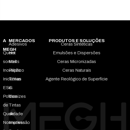
A
MERCADOS
PRODUTOS E SOLUÇÕES
Adesivos
Ceras Sintéticas
MEGH
Quem
Hot
Emulsões e Dispersões
somos
Melts
Ceras Micronizadas
Inovação
Plástico
Ceras Naturais
Iniciativas
Tintas
Agente Reológico de Superfície
ESG
e
Política
Vernizes
de
Tintas
Qualidade
de
Normativas
Impressão