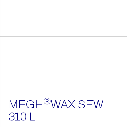
itens
encontrados
®
MEGH
WAX SEW
310 L