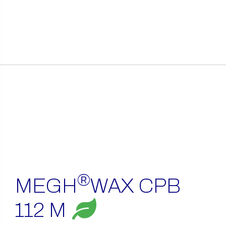
itens
encontrados
®
MEGH
WAX CPB
112 M