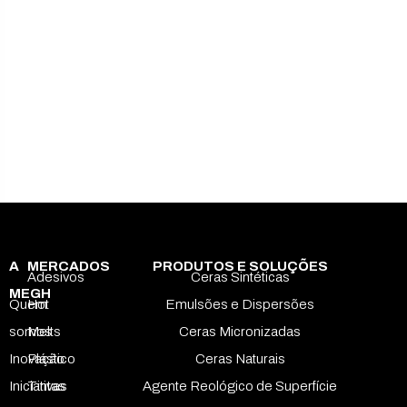
A
MERCADOS
PRODUTOS E SOLUÇÕES
Adesivos
Ceras Sintéticas
MEGH
Quem
Hot
Emulsões e Dispersões
somos
Melts
Ceras Micronizadas
Inovação
Plástico
Ceras Naturais
Iniciativas
Tintas
Agente Reológico de Superfície