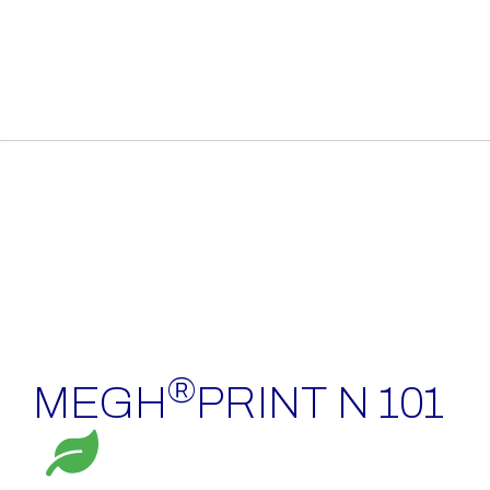
itens
encontrados
®
MEGH
PRINT N 101