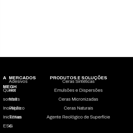
A
MERCADOS
PRODUTOS E SOLUÇÕES
Adesivos
Ceras Sintéticas
MEGH
Quem
Hot
Emulsões e Dispersões
somos
Melts
Ceras Micronizadas
Inovação
Plástico
Ceras Naturais
Iniciativas
Tintas
Agente Reológico de Superfície
ESG
e