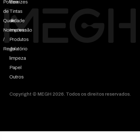
Política
Vernizes
de
Tintas
Qualidade
de
Normativas
Impressão
/
Produtos
Regulatório
de
limpeza
Papel
Outros
Copyright © MEGH 2026. Todos os direitos reservados.