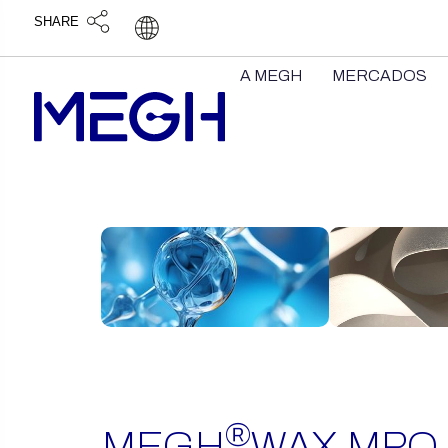
SHARE
A MEGH
MERCADOS
itens encontrados
®
MEGH
WAX MPO 