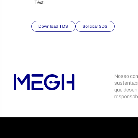
Têxtil
Download TDS
Solicitar SDS
Nosso com
sustentabi
que desen
responsabi