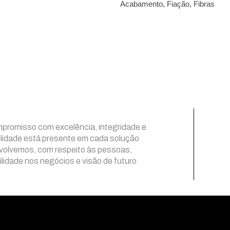
Acabamento, Fiação, Fibras
promisso com excelência, integridade e
lidade está presente em cada solução
volvemos, com respeito às pessoas,
lidade nos negócios e visão de futuro.