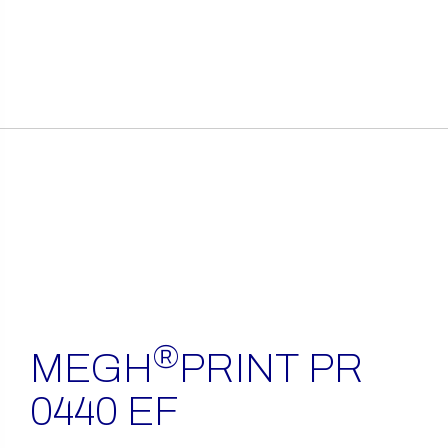
itens
encontrados
®
MEGH
PRINT PR
0440 EF