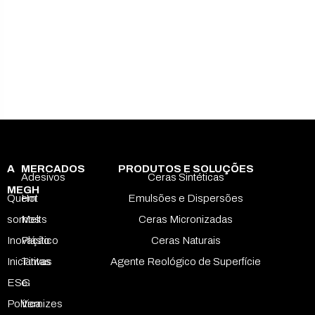
A
MERCADOS
PRODUTOS E SOLUÇÕES
Adesivos
Ceras Sintéticas
MEGH
Quem
Hot
Emulsões e Dispersões
somos
Melts
Ceras Micronizadas
Inovação
Plástico
Ceras Naturais
Iniciativas
Tintas
Agente Reológico de Superfície
ESG
e
Política
Vernizes