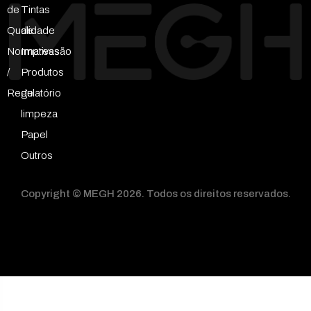
de
Tintas
Qualidade
de
Normativas
Impressão
/
Produtos
Regulatório
de
limpeza
Papel
Outros
Copyright © MEGH 2026. Todos os direitos reservados.