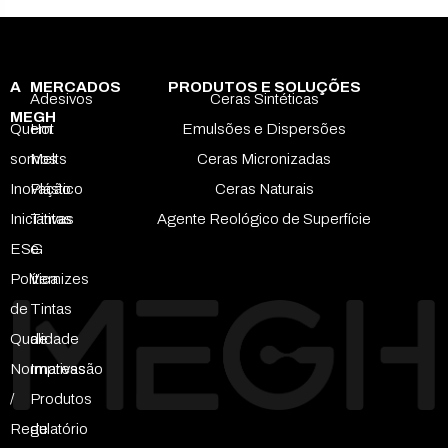
A
MERCADOS
PRODUTOS E SOLUÇÕES
Adesivos
Ceras Sintéticas
MEGH
Quem
Hot
Emulsões e Dispersões
somos
Melts
Ceras Micronizadas
Inovação
Plástico
Ceras Naturais
Iniciativas
Tintas
Agente Reológico de Superfície
ESG
e
Política
Vernizes
de
Tintas
Qualidade
de
Normativas
Impressão
/
Produtos
Regulatório
de