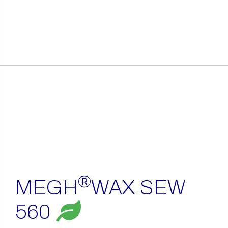
itens
encontrados
®
MEGH
WAX SEW
560