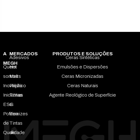
A
MERCADOS
PRODUTOS E SOLUÇÕES
Adesivos
Ceras Sintéticas
MEGH
Quem
Hot
Emulsões e Dispersões
somos
Melts
Ceras Micronizadas
Inovação
Plástico
Ceras Naturais
Iniciativas
Tintas
Agente Reológico de Superfície
ESG
e
Política
Vernizes
de
Tintas
Qualidade
de