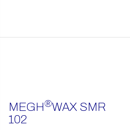
itens
encontrados
®
MEGH
WAX SMR
102