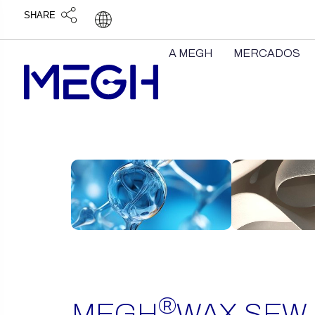
SHARE
A MEGH
MERCADOS
itens encontrados
®
MEGH
WAX SEW 