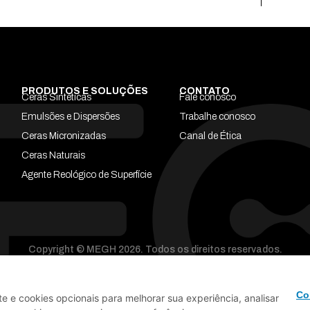
PRODUTOS E SOLUÇÕES
CONTATO
Ceras Sintéticas
Fale conosco
Emulsões e Dispersões
Trabalhe conosco
Ceras Micronizadas
Canal de Ética
Ceras Naturais
Agente Reológico de Superfície
Copyright © MEGH 2026. Todos os direitos reservados.
Co
te e cookies opcionais para melhorar sua experiência, analisar