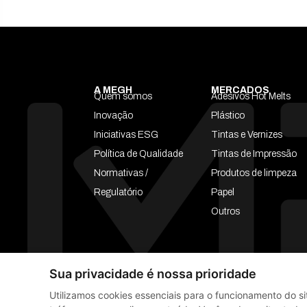
A MEGH
MERCADOS
Quem somos
Adesivos Hot Melts
Inovação
Plástico
Iniciativas ESG
Tintas e Vernizes
Política de Qualidade
Tintas de Impressão
Normativas /
Produtos de limpeza
Regulatório
Papel
Outros
Sua privacidade é nossa prioridade
Utilizamos cookies essenciais para o funcionamento do si