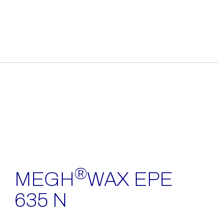
itens
encontrados
®
MEGH
WAX EPE
635 N