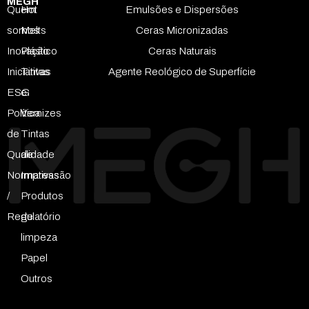
MEGH
Quem
Hot
Emulsões e Dispersões
somos
Melts
Ceras Micronizadas
Inovação
Plástico
Ceras Naturais
Iniciativas
Tintas
Agente Reológico de Superfície
ESG
e
Política
Vernizes
de
Tintas
Qualidade
de
Normativas
Impressão
/
Produtos
Regulatório
de
limpeza
Papel
Outros